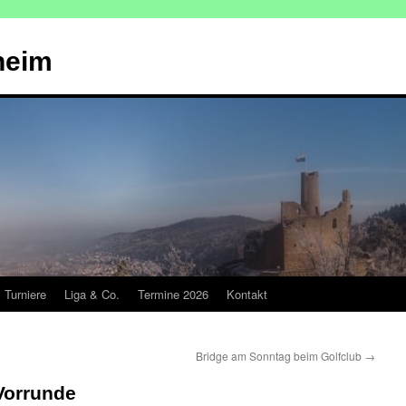
heim
Turniere
Liga & Co.
Termine 2026
Kontakt
Bridge am Sonntag beim Golfclub
→
Vorrunde