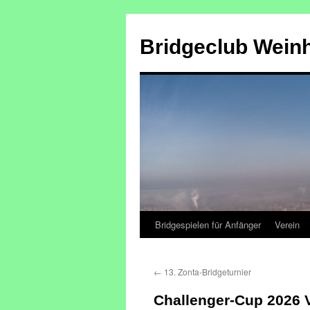
Zum
Inhalt
Bridgeclub Wein
springen
Bridgespielen für Anfänger
Verein
←
13. Zonta-Bridgeturnier
Challenger-Cup 2026 