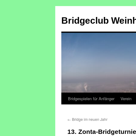
Zum
Inhalt
Bridgeclub Wein
springen
Bridgespielen für Anfänger
Verein
←
Bridge im neuen Jahr
13. Zonta-Bridgeturnie