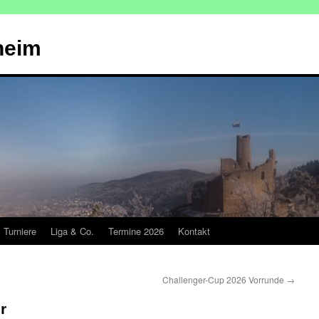
heim
Turniere
Liga & Co.
Termine 2026
Kontakt
Challenger-Cup 2026 Vorrunde
→
r