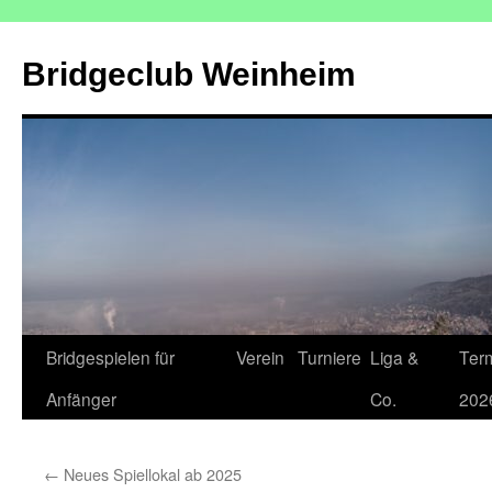
Zum
Inhalt
Bridgeclub Weinheim
springen
Bridgespielen für
Verein
Turniere
Liga &
Ter
Anfänger
Co.
202
←
Neues Spiellokal ab 2025