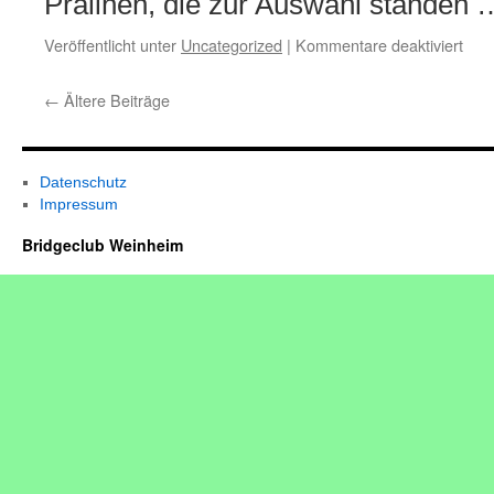
Pralinen, die zur Auswahl standen
für
Veröffentlicht unter
Uncategorized
|
Kommentare deaktiviert
Brid
im
←
Ältere Beiträge
neu
Jahr
Datenschutz
Impressum
Bridgeclub Weinheim