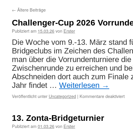
←
Ältere Beiträge
Challenger-Cup 2026 Vorrund
Publiziert am
15.03.26
von
Erster
Die Woche vom 9.-13. März stand f
Bridgeclubs im Zeichen des Challen
man über die Vorrundenturniere die 
Zwischenrunde zu erreichen und be
Abschneiden dort auch zum Finale z
Jahr findet …
Weiterlesen
→
für
Veröffentlicht unter
Uncategorized
|
Kommentare deaktiviert
Chal
Cup
202
13. Zonta-Bridgeturnier
Vor
Publiziert am
01.03.26
von
Erster