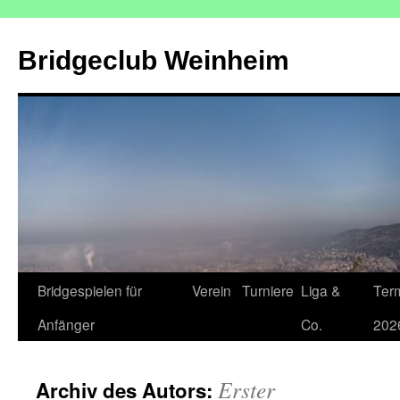
Zum
Inhalt
Bridgeclub Weinheim
springen
Bridgespielen für
Verein
Turniere
Liga &
Ter
Anfänger
Co.
202
Erster
Archiv des Autors: