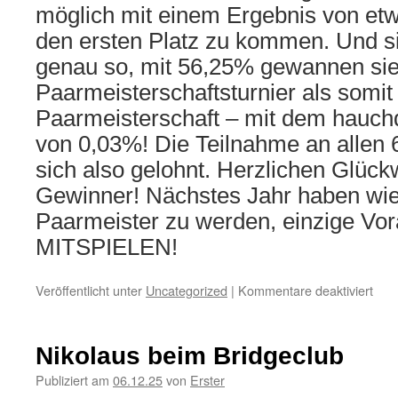
möglich mit einem Ergebnis von et
den ersten Platz zu kommen. Und s
genau so, mit 56,25% gewannen sie
Paarmeisterschaftsturnier als somi
Paarmeisterschaft – mit dem hauc
von 0,03%! Die Teilnahme an allen 
sich also gelohnt. Herzlichen Glüc
Gewinner! Nächstes Jahr haben wie
Paarmeister zu werden, einzige Vo
MITSPIELEN!
für
Veröffentlicht unter
Uncategorized
|
Kommentare deaktiviert
Paar
202
ist
Nikolaus beim Bridgeclub
ents
Publiziert am
06.12.25
von
Erster