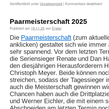
für
Veröffentlicht unter
Uncategorized
|
Kommentare deaktiviert
Niko
bei
Brid
Paarmeisterschaft 2025
Publiziert am
19.11.25
von
Erster
Die
Paarmeisterschaft
(zum aktuelle
anklicken) gestaltet sich wie immer
sehr spannend. Vor dem letzten Ter
die Seriensieger Renate und Dan H
den diesjährigen Herausforderern H
Christoph Meyer. Beide können noc
streichen, sodass der Tagessieger
auch die Meisterschaft gewinnen wi
Chancen haben auch die Drittplatzi
und Werner Eichler, die mit einem 
Abschneiden am letzten Termin noch