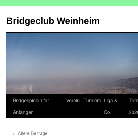
Zum
Inhalt
Bridgeclub Weinheim
springen
Bridgespielen für
Verein
Turniere
Liga &
Ter
Anfänger
Co.
202
←
Ältere Beiträge